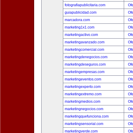
fotografiapublicitaria.com
Ofe
guiapublicidad.com
Ofe
marcadora.com
Ofe
marketing1x1.com
Ofe
marketingactivo.com
Ofe
marketingavanzado.com
Ofe
marketingcomercial.com
Ofe
marketingdenegocios.com
Ofe
marketingdeseguros.com
Ofe
marketingempresas.com
Ofe
marketingeventos.com
Ofe
marketingexperto.com
Ofe
marketingextremo.com
Ofe
marketingmedios.com
Ofe
marketingnegocios.com
Ofe
marketingquefunciona.com
Ofe
marketingsensorial.com
Ofe
marketingverde.com
Ofe