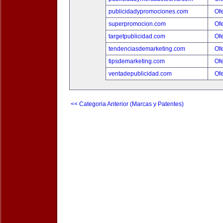
publicidadypromociones.com
Ofe
superpromocion.com
Ofe
targetpublicidad.com
Ofe
tendenciasdemarketing.com
Ofe
tipsdemarketing.com
Ofe
ventadepublicidad.com
Ofe
<< Categoria Anterior (Marcas y Patentes)