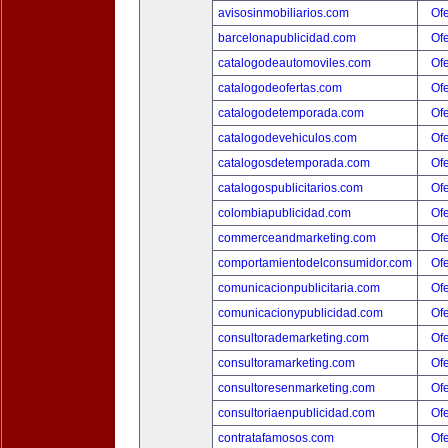
avisosinmobiliarios.com
Ofe
barcelonapublicidad.com
Ofe
catalogodeautomoviles.com
Ofe
catalogodeofertas.com
Ofe
catalogodetemporada.com
Ofe
catalogodevehiculos.com
Ofe
catalogosdetemporada.com
Ofe
catalogospublicitarios.com
Ofe
colombiapublicidad.com
Ofe
commerceandmarketing.com
Ofe
comportamientodelconsumidor.com
Ofe
comunicacionpublicitaria.com
Ofe
comunicacionypublicidad.com
Ofe
consultorademarketing.com
Ofe
consultoramarketing.com
Ofe
consultoresenmarketing.com
Ofe
consultoriaenpublicidad.com
Ofe
contratafamosos.com
Ofe