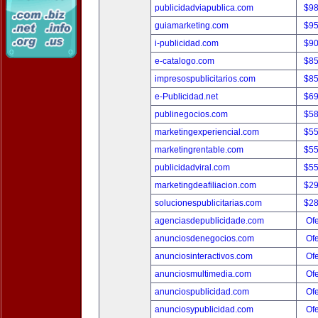
publicidadviapublica.com
$9
guiamarketing.com
$9
i-publicidad.com
$9
e-catalogo.com
$8
impresospublicitarios.com
$8
e-Publicidad.net
$6
publinegocios.com
$5
marketingexperiencial.com
$5
marketingrentable.com
$5
publicidadviral.com
$5
marketingdeafiliacion.com
$2
solucionespublicitarias.com
$2
agenciasdepublicidade.com
Ofe
anunciosdenegocios.com
Ofe
anunciosinteractivos.com
Ofe
anunciosmultimedia.com
Ofe
anunciospublicidad.com
Ofe
anunciosypublicidad.com
Ofe