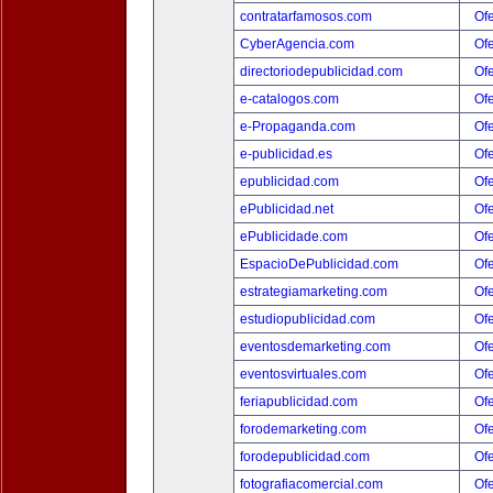
contratarfamosos.com
Ofe
CyberAgencia.com
Ofe
directoriodepublicidad.com
Ofe
e-catalogos.com
Ofe
e-Propaganda.com
Ofe
e-publicidad.es
Ofe
epublicidad.com
Ofe
ePublicidad.net
Ofe
ePublicidade.com
Ofe
EspacioDePublicidad.com
Ofe
estrategiamarketing.com
Ofe
estudiopublicidad.com
Ofe
eventosdemarketing.com
Ofe
eventosvirtuales.com
Ofe
feriapublicidad.com
Ofe
forodemarketing.com
Ofe
forodepublicidad.com
Ofe
fotografiacomercial.com
Ofe