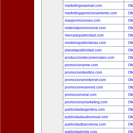
marketingviaemail.com
Ofe
marketingyposicionamiento.com
Ofe
maspromociones.com
Ofe
materialpromocional.com
Ofe
mercadopublicidad.com
Ofe
modelospublicitarias.com
Ofe
planetapublicidad.com
Ofe
producciondecomerciales.com
Ofe
promocionarme.com
Ofe
promociondesitios.com
Ofe
promocioneninternet.com
Ofe
promocionesenred.com
Ofe
promocionviral.com
Ofe
promocionymarketing.com
Ofe
publicidadargentina.com
Ofe
publicidadaudiovisual.com
Ofe
publicidadbarcelona.com
Ofe
publicidadchile.com
Ofe