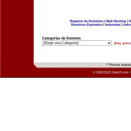
Registro de Dominios
|
Web Hosting
|
D
Dominios Expirados
|
Industrias
|
Indu
Categorías de Dominio:
[Pág. princi
** Precios expre
© 2002/2022 Solo10.com