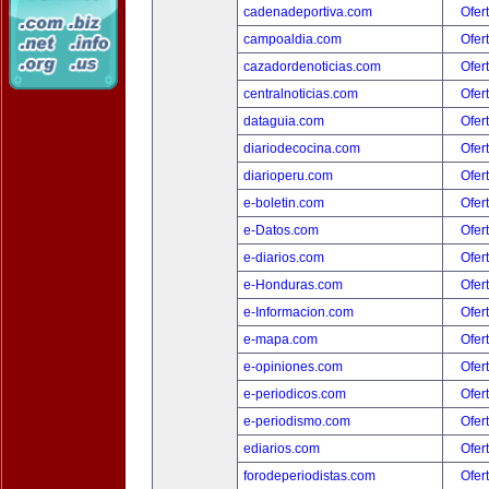
cadenadeportiva.com
Ofer
campoaldia.com
Ofer
cazadordenoticias.com
Ofer
centralnoticias.com
Ofer
dataguia.com
Ofer
diariodecocina.com
Ofer
diarioperu.com
Ofer
e-boletin.com
Ofer
e-Datos.com
Ofer
e-diarios.com
Ofer
e-Honduras.com
Ofer
e-Informacion.com
Ofer
e-mapa.com
Ofer
e-opiniones.com
Ofer
e-periodicos.com
Ofer
e-periodismo.com
Ofer
ediarios.com
Ofer
forodeperiodistas.com
Ofer