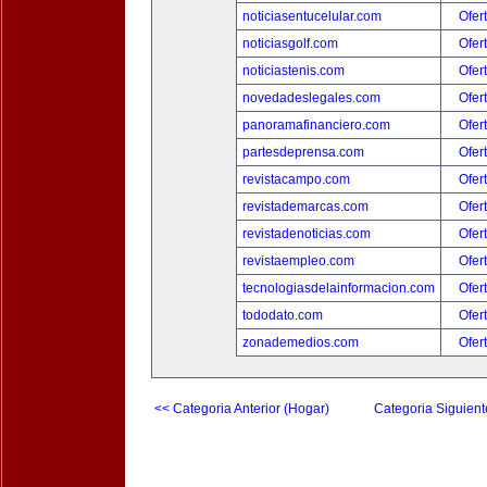
noticiasentucelular.com
Ofer
noticiasgolf.com
Ofer
noticiastenis.com
Ofer
novedadeslegales.com
Ofer
panoramafinanciero.com
Ofer
partesdeprensa.com
Ofer
revistacampo.com
Ofer
revistademarcas.com
Ofer
revistadenoticias.com
Ofer
revistaempleo.com
Ofer
tecnologiasdelainformacion.com
Ofer
tododato.com
Ofer
zonademedios.com
Ofer
<< Categoria Anterior (Hogar)
Categoria Siguient