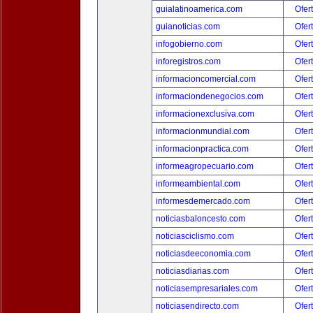
guialatinoamerica.com
Ofer
guianoticias.com
Ofer
infogobierno.com
Ofer
inforegistros.com
Ofer
informacioncomercial.com
Ofer
informaciondenegocios.com
Ofer
informacionexclusiva.com
Ofer
informacionmundial.com
Ofer
informacionpractica.com
Ofer
informeagropecuario.com
Ofer
informeambiental.com
Ofer
informesdemercado.com
Ofer
noticiasbaloncesto.com
Ofer
noticiasciclismo.com
Ofer
noticiasdeeconomia.com
Ofer
noticiasdiarias.com
Ofer
noticiasempresariales.com
Ofer
noticiasendirecto.com
Ofer