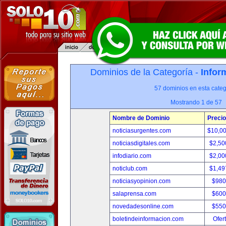
Dominios de la Categoría -
Infor
57 dominios en esta categ
Mostrando 1 de 57
Nombre de Dominio
Precio
noticiasurgentes.com
$10,0
noticiasdigitales.com
$2,50
infodiario.com
$2,00
noticlub.com
$1,49
noticiasyopinion.com
$980
salaprensa.com
$600
novedadesonline.com
$550
boletindeinformacion.com
Ofer