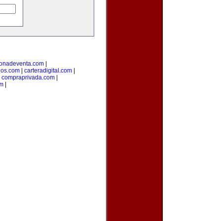
onadeventa.com
|
dos.com
|
carteradigital.com
|
|
compraprivada.com
|
om
|