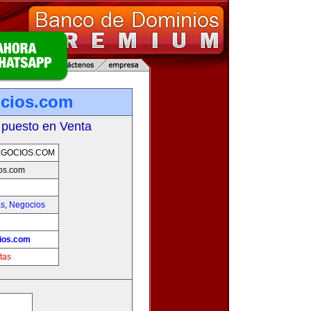
ocios.com
 puesto en Venta
EGOCIOS.COM
os.com
as
,
Negocios
ios.com
tas