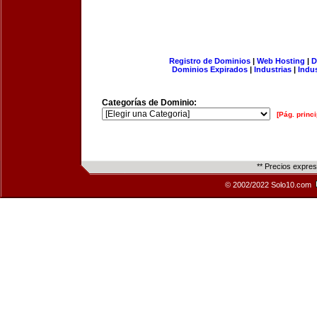
Registro de Dominios
|
Web Hosting
|
D
Dominios Expirados
|
Industrias
|
Indu
Categorías de Dominio:
[Pág. princi
** Precios expre
© 2002/2022 Solo10.com