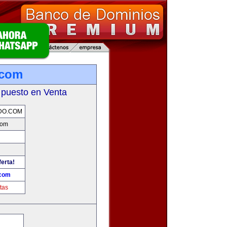
.com
 puesto en Venta
DO.COM
com
ferta!
.com
tas