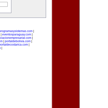
programasysistemas.com
|
|
eventosparaguay.com
|
ciacionempresarial.com
|
om
|
portaldebolivia.com
|
portaldecostarica.com
|
m
|