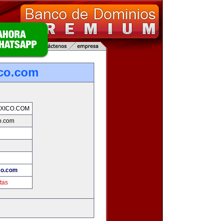
co.com
XICO.COM
o.com
co.com
tas