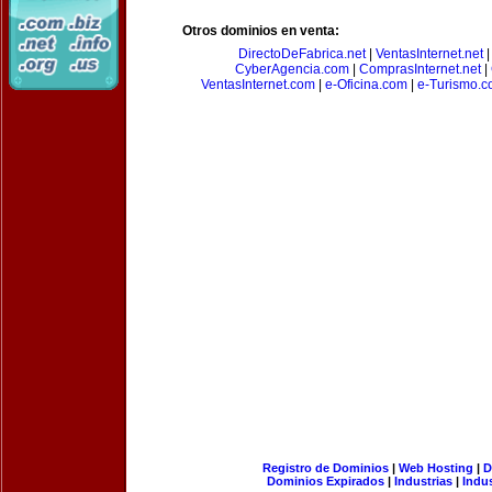
Otros dominios en venta:
DirectoDeFabrica.net
|
VentasInternet.net
CyberAgencia.com
|
ComprasInternet.net
|
VentasInternet.com
|
e-Oficina.com
|
e-Turismo.
Registro de Dominios
|
Web Hosting
|
D
Dominios Expirados
|
Industrias
|
Indu