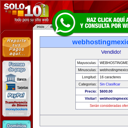
webhostingmexi
Vendido!
Mayusculas:
WEBHOSTINGME
Minusculas:
webhostingmexic
Longitud:
16 caracteres
Categorias:
Sin Clasificar
Precio:
$600.00
Visitar!
webhostingmexi
Serán consideradas ofer