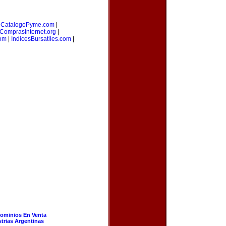
|
CatalogoPyme.com
|
ComprasInternet.org
|
com
|
IndicesBursatiles.com
|
ominios En Venta
strias Argentinas