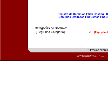
Registro de Dominios
|
Web Hosting
|
D
Dominios Expirados
|
Industrias
|
Indu
Categorías de Dominio:
[Pág. princi
** Precios expre
© 2002/2022 Solo10.com