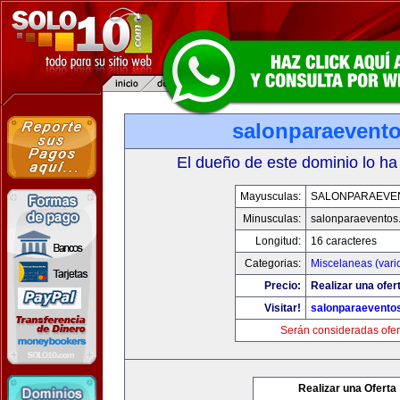
salonparaevent
El dueño de este dominio lo ha
Mayusculas:
SALONPARAEVE
Minusculas:
salonparaeventos
Longitud:
16 caracteres
Categorias:
Miscelaneas (vari
Precio:
Realizar una ofer
Visitar!
salonparaevento
Serán consideradas ofer
Realizar una Oferta