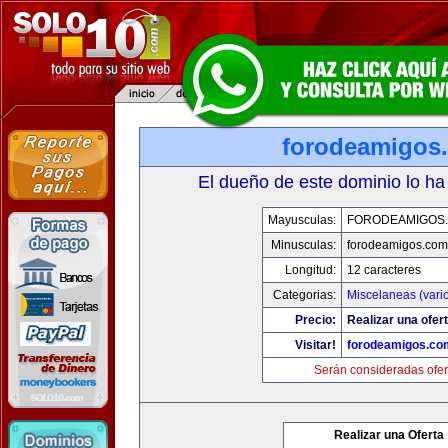
forodeamigos
El dueño de este dominio lo ha
Mayusculas:
FORODEAMIGOS
Minusculas:
forodeamigos.com
Longitud:
12 caracteres
Categorias:
Miscelaneas (vari
Precio:
Realizar una ofert
Visitar!
forodeamigos.co
Serán consideradas ofer
Realizar una Oferta