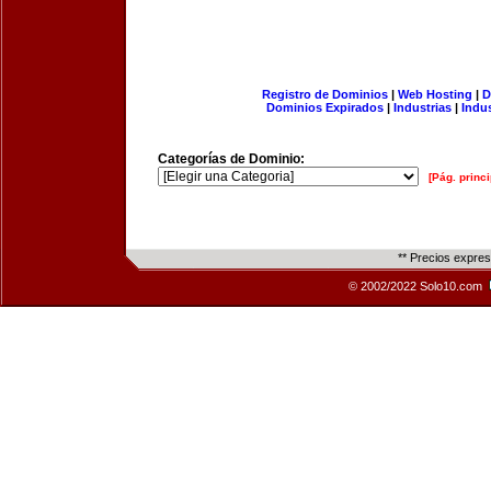
Registro de Dominios
|
Web Hosting
|
D
Dominios Expirados
|
Industrias
|
Indu
Categorías de Dominio:
[Pág. princi
** Precios expre
© 2002/2022 Solo10.com