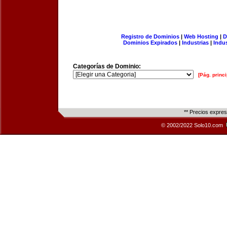
Registro de Dominios
|
Web Hosting
|
D
Dominios Expirados
|
Industrias
|
Indu
Categorías de Dominio:
[Pág. princi
** Precios expre
© 2002/2022 Solo10.com