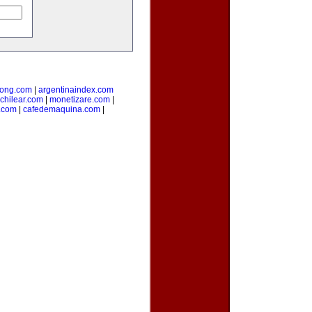
ong.com
|
argentinaindex.com
chilear.com
|
monetizare.com
|
o.com
|
cafedemaquina.com
|