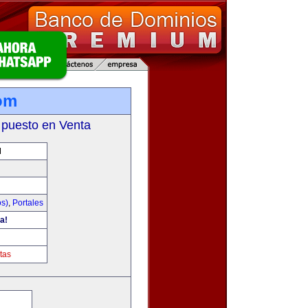
om
 puesto en Venta
M
os)
,
Portales
a!
tas