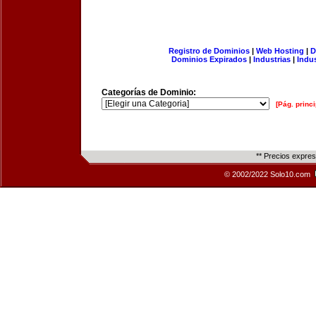
Registro de Dominios
|
Web Hosting
|
D
Dominios Expirados
|
Industrias
|
Indu
Categorías de Dominio:
[Pág. princi
** Precios expre
© 2002/2022 Solo10.com