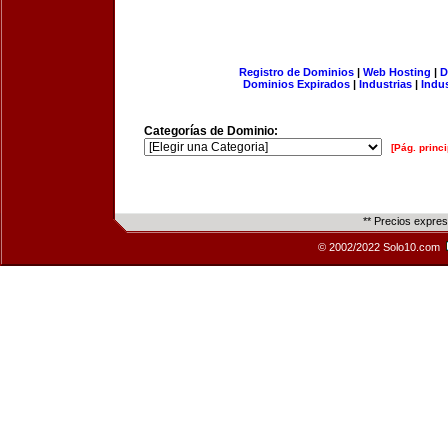
Registro de Dominios
|
Web Hosting
|
D
Dominios Expirados
|
Industrias
|
Indu
Categorías de Dominio:
[Pág. princi
** Precios expre
© 2002/2022 Solo10.com