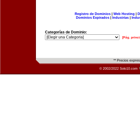
Registro de Dominios
|
Web Hosting
|
D
Dominios Expirados
|
Industrias
|
Indu
Categorías de Dominio:
[Pág. princi
** Precios expre
© 2002/2022 Solo10.com