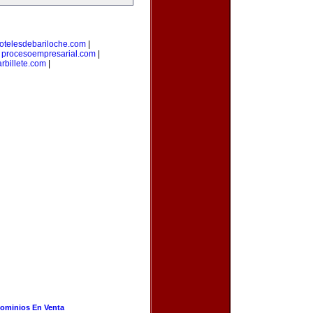
otelesdebariloche.com
|
|
procesoempresarial.com
|
rbillete.com
|
ominios En Venta