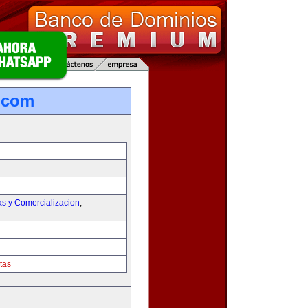
.com
as y Comercializacion
,
tas