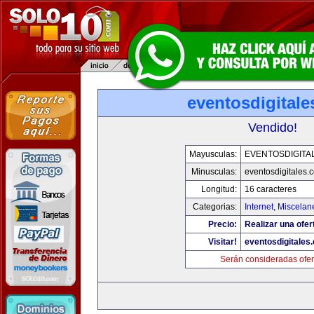
eventosdigital
Vendido!
Mayusculas:
EVENTOSDIGITA
Minusculas:
eventosdigitales.
Longitud:
16 caracteres
Categorias:
Internet
,
Miscelane
Precio:
Realizar una ofer
Visitar!
eventosdigitales
Serán consideradas ofer