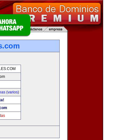
es.com
LES.COM
com
as (varios)
ta!
.com
tas