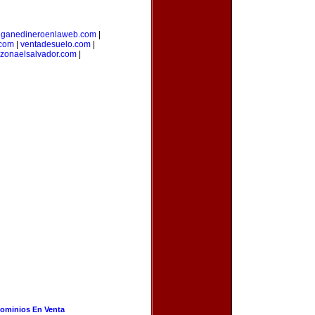
|
ganedineroenlaweb.com
|
.com
|
ventadesuelo.com
|
zonaelsalvador.com
|
ominios En Venta