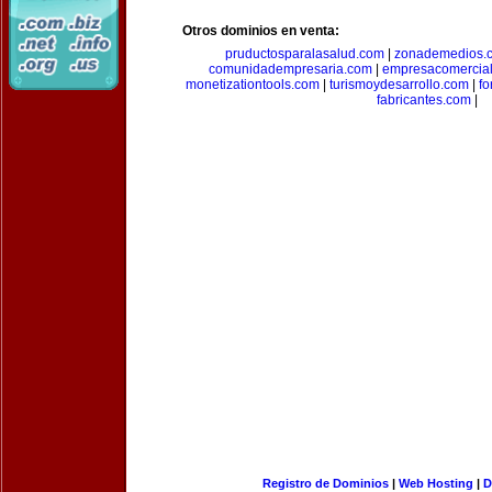
Otros dominios en venta:
pruductosparalasalud.com
|
zonademedios.
comunidadempresaria.com
|
empresacomercia
monetizationtools.com
|
turismoydesarrollo.com
|
fo
fabricantes.com
|
Registro de Dominios
|
Web Hosting
|
D