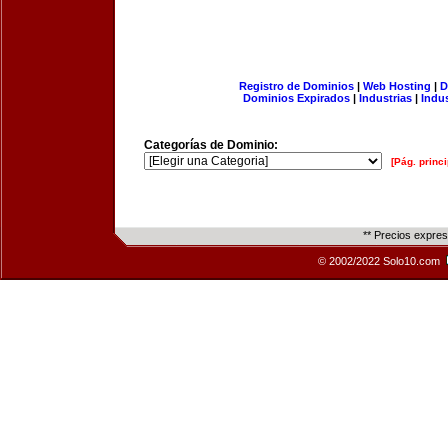
Registro de Dominios
|
Web Hosting
|
D
Dominios Expirados
|
Industrias
|
Indu
Categorías de Dominio:
[Pág. princi
** Precios expre
© 2002/2022 Solo10.com