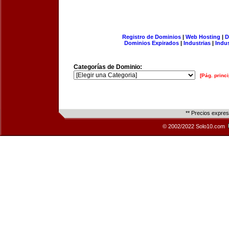
Registro de Dominios
|
Web Hosting
|
D
Dominios Expirados
|
Industrias
|
Indu
Categorías de Dominio:
[Pág. princi
** Precios expre
© 2002/2022 Solo10.com