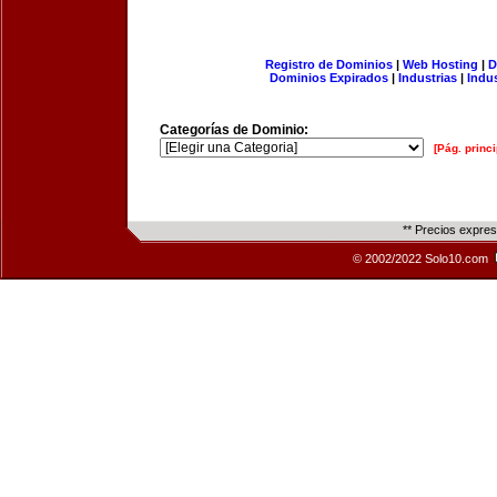
Registro de Dominios
|
Web Hosting
|
D
Dominios Expirados
|
Industrias
|
Indu
Categorías de Dominio:
[Pág. princi
** Precios expre
© 2002/2022 Solo10.com