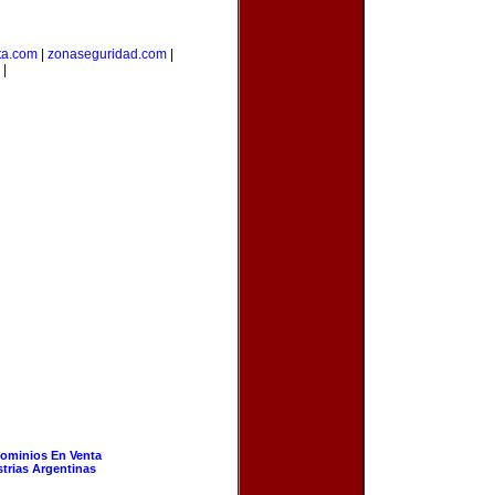
ta.com
|
zonaseguridad.com
|
|
ominios En Venta
strias Argentinas