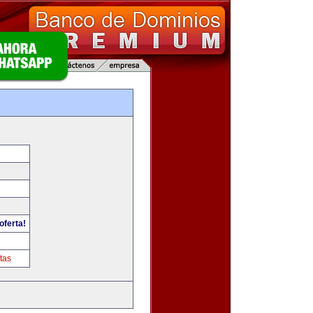
oferta!
tas