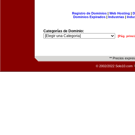
Registro de Dominios
|
Web Hosting
|
D
Dominios Expirados
|
Industrias
|
Indu
Categorías de Dominio:
[Pág. princi
** Precios expre
© 2002/2022 Solo10.com